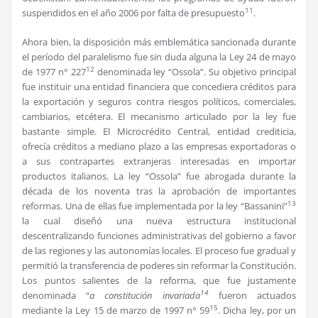
11
suspendidos en el año 2006 por falta de presupuesto
.
Ahora bien, la disposición más emblemática sancionada durante
el período del paralelismo fue sin duda alguna la Ley 24 de mayo
12
de 1977 n° 227
denominada ley “Ossola”. Su objetivo principal
fue instituir una entidad financiera que concediera créditos para
la exportación y seguros contra riesgos políticos, comerciales,
cambiarios, etcétera. El mecanismo articulado por la ley fue
bastante simple. El Microcrédito Central, entidad crediticia,
ofrecía créditos a mediano plazo a las empresas exportadoras o
a sus contrapartes extranjeras interesadas en importar
productos italianos. La ley “Ossola” fue abrogada durante la
década de los noventa tras la aprobación de importantes
13
reformas. Una de ellas fue implementada por la ley “Bassanini”
la cual diseñó una nueva estructura institucional
descentralizando funciones administrativas del gobierno a favor
de las regiones y las autonomías locales. El proceso fue gradual y
permitió la transferencia de poderes sin reformar la Constitución.
Los puntos salientes de la reforma, que fue justamente
14
denominada “
a constitución invariada
fueron actuados
15
mediante la Ley 15 de marzo de 1997 n° 59
. Dicha ley, por un