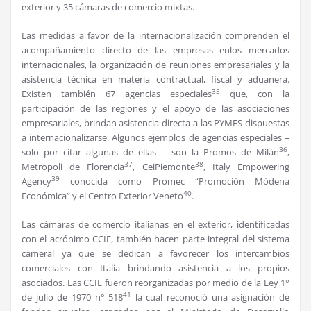
exterior y 35 cámaras de comercio mixtas.
Las medidas a favor de la internacionalización comprenden el
acompañamiento directo de las empresas enlos mercados
internacionales, la organización de reuniones empresariales y la
asistencia técnica en materia contractual, fiscal y aduanera.
35
Existen también 67 agencias especiales
que, con la
participación de las regiones y el apoyo de las asociaciones
empresariales, brindan asistencia directa a las PYMES dispuestas
a internacionalizarse. Algunos ejemplos de agencias especiales –
36
solo por citar algunas de ellas – son la Promos de Milán
,
37
38
Metropoli de Florencia
, CeiPiemonte
, Italy Empowering
39
Agency
conocida como Promec “Promoción Módena
40
Económica” y el Centro Exterior Veneto
.
Las cámaras de comercio italianas en el exterior, identificadas
con el acrónimo CCIE, también hacen parte integral del sistema
cameral ya que se dedican a favorecer los intercambios
comerciales con Italia brindando asistencia a los propios
asociados. Las CCIE fueron reorganizadas por medio de la Ley 1°
41
de julio de 1970 n° 518
la cual reconoció una asignación de