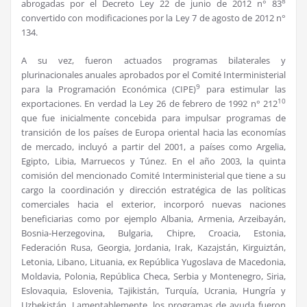
8
abrogadas por el Decreto Ley 22 de junio de 2012 n° 83
convertido con modificaciones por la Ley 7 de agosto de 2012 n°
134.
A su vez, fueron actuados programas bilaterales y
plurinacionales anuales aprobados por el Comité Interministerial
9
para la Programación Económica (CIPE)
para estimular las
10
exportaciones. En verdad la Ley 26 de febrero de 1992 n° 212
que fue inicialmente concebida para impulsar programas de
transición de los países de Europa oriental hacia las economías
de mercado, incluyó a partir del 2001, a países como Argelia,
Egipto, Libia, Marruecos y Túnez. En el año 2003, la quinta
comisión del mencionado Comité Interministerial que tiene a su
cargo la coordinación y dirección estratégica de las políticas
comerciales hacia el exterior, incorporó nuevas naciones
beneficiarias como por ejemplo Albania, Armenia, Arzeibayán,
Bosnia-Herzegovina, Bulgaria, Chipre, Croacia, Estonia,
Federación Rusa, Georgia, Jordania, Irak, Kazajstán, Kirguiztán,
Letonia, Libano, Lituania, ex República Yugoslava de Macedonia,
Moldavia, Polonia, República Checa, Serbia y Montenegro, Siria,
Eslovaquia, Eslovenia, Tajikistán, Turquía, Ucrania, Hungría y
Uzbekistán. Lamentablemente, los programas de ayuda fueron