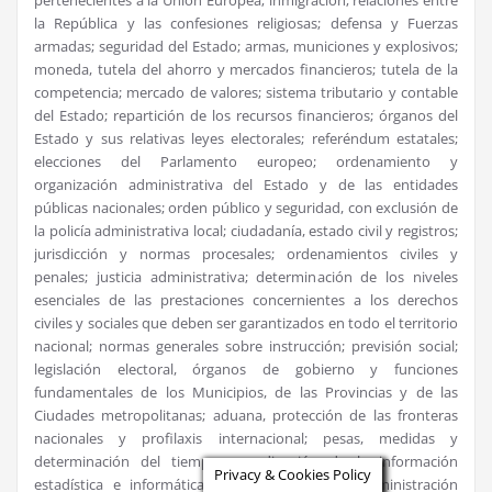
pertenecientes a la Unión Europea; inmigración; relaciones entre
la República y las confesiones religiosas; defensa y Fuerzas
armadas; seguridad del Estado; armas, municiones y explosivos;
moneda, tutela del ahorro y mercados financieros; tutela de la
competencia; mercado de valores; sistema tributario y contable
del Estado; repartición de los recursos financieros; órganos del
Estado y sus relativas leyes electorales; referéndum estatales;
elecciones del Parlamento europeo; ordenamiento y
organización administrativa del Estado y de las entidades
públicas nacionales; orden público y seguridad, con exclusión de
la policía administrativa local; ciudadanía, estado civil y registros;
jurisdicción y normas procesales; ordenamientos civiles y
penales; justicia administrativa; determinación de los niveles
esenciales de las prestaciones concernientes a los derechos
civiles y sociales que deben ser garantizados en todo el territorio
nacional; normas generales sobre instrucción; previsión social;
legislación electoral, órganos de gobierno y funciones
fundamentales de los Municipios, de las Provincias y de las
Ciudades metropolitanas; aduana, protección de las fronteras
nacionales y profilaxis internacional; pesas, medidas y
determinación del tiempo; coordinación de la información
Privacy & Cookies Policy
estadística e informática de los datos de la administración